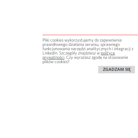
Pliki cookies wykorzystujemy do zapewnienia
prawidłowego działania serwisu, sprawnego
funkcjonowania narzędzi analitycznych i integracji z
LinkedIn. Szczegóły znajdziesz w
polityce
prywatności
. Czy wyrażasz zgodę na stosowanie
plików cookies?
NASZE BADANIA
ZGADZAM SIĘ
Raporty tematyczne
Nasze opracowania wyróżniają się fachową
wiedzą, ciekawym ujęciem tematu,